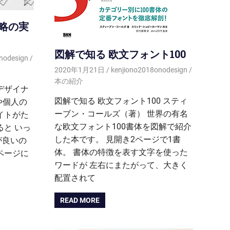
略の実
図解で知る 欧文フォント100
nodesign
2020年1月21日
kenjiono2018onodesign
本の紹介
デザイナ
図解で知る 欧文フォント100 スティ
や個人の
ーブン・コールズ（著） 世界の有名
イトがた
な欧文フォント100書体を図解で紹介
ると いっ
した本です。 見開き2ページで1書
が良いの
体。 書体の特徴を表す文字を使った
ページに
ワードが 左右にまたがって、大きく
配置されて
READ MORE