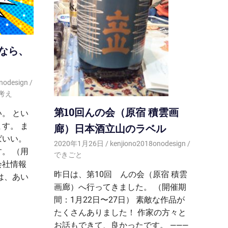
なら、
nodesign
考え
第10回んの会（原宿 積雲画
。 とい
す。 ま
廊）日本酒立山のラベル
ばいい。
2020年1月26日
kenjiono2018onodesign
。 （用
できごと
会社情報
昨日は、第10回 んの会（原宿 積雲
は、あい
画廊）へ行ってきました。 （開催期
間：1月22日〜27日） 素敵な作品が
たくさんありました！ 作家の方々と
お話もできて、良かったです。 ———