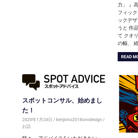
力」 』
フィック
ックデザ
うと 作
て クオ
の幅、 
READ M
スポットコンサル、始めまし
た！
2020年1月24日
kenjiono2018onodesign
お話