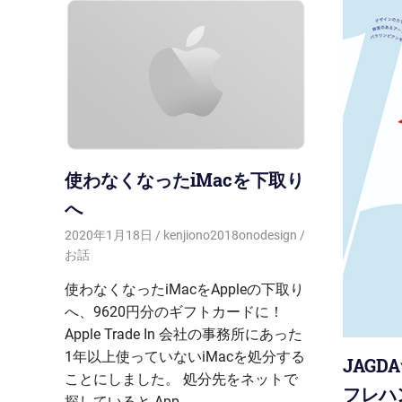
使わなくなったiMacを下取り
へ
2020年1月18日
kenjiono2018onodesign
お話
使わなくなったiMacをAppleの下取り
へ、9620円分のギフトカードに！
Apple Trade In 会社の事務所にあった
1年以上使っていないiMacを処分する
JAG
ことにしました。 処分先をネットで
フレハ
探していると App