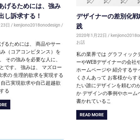
あげるためには、強み
出し訴求する！
デザイナーの差別化戦
践
月23日
kenjiono2018onodesign
2020年1月22日
kenjiono2018o
お話
げるためには、 商品やサー
強み（コアコンピタンス）を
私の業界では グラフィック
、 その強みを必要な人に、
ーやWEBデザイナーの会社
とです。 強みは、 マズロー
ホームページや 紹介するサ
欲求の 生理的欲求を実現する
くさんあって お客様からす
 自己実現欲求や自己超越欲
たい誰にデザインを頼むの
する
か デザインの事例やホーム
書かれているこ
ORE
READ MORE