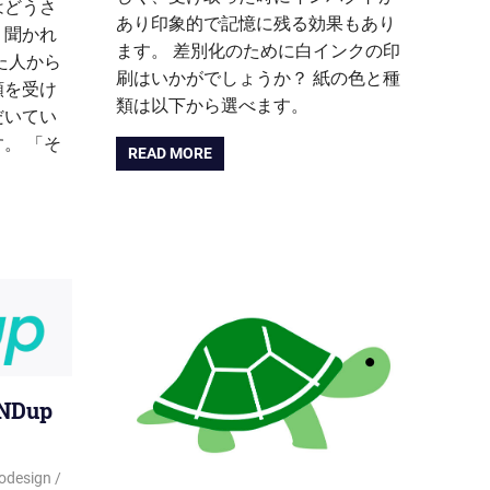
はどうさ
あり印象的で記憶に残る効果もあり
く聞かれ
ます。 差別化のために白インクの印
た人から
刷はいかがでしょうか？ 紙の色と種
頼を受け
類は以下から選べます。
だいてい
。 「そ
READ MORE
Dup
odesign