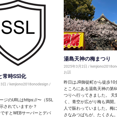
湯島天神の梅まつり
2025年3月2日
kenjiono2018on
お話
と常時SSl化
昨日はJR御徒町から徒歩10
月3日
kenjiono2018onodesign
ところにある湯島天神の第6
つりへ行ってきました。 天
ジのURLはhttps://〜（SSL
く、青空が広がり梅も満開。
示されていますか？
人で賑わっていました。梅
://〜ですとWEBサーバーとデバ
さなみつばちが、たくさん。