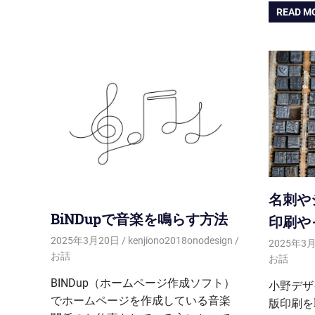
READ M
名刺や
BiNDupで音楽を鳴らす方法
印刷や
2025年3月20日
kenjiono2018onodesign
2025年3
お話
お話
BINDup（ホームページ作成ソフト）
小野デザ
でホームページを作成している音楽
版印刷を