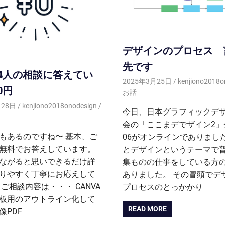
デザインのプロセス 
先です
4人の相談に答えてい
2025年3月25日
kenjiono2018o
0円
お話
月28日
kenjiono2018onodesign
今日、日本グラフィックデ
会の「ここまデでザイン2」
もあるのですね〜 基本、ご
06がオンラインでありました
無料でお答えしています。
とデザインというテーマで
ながると思いできるだけ詳
集ものの仕事をしている方
りやすく丁寧にお応えして
ありました。 その冒頭でデ
 ご相談内容は・・・ CANVA
プロセスのとっかかり
板用のアウトライン化して
READ MORE
像PDF