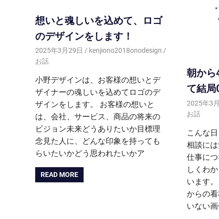
想いと魂しいを込めて、ロゴ
のデザインをします！
2025年3月29日
kenjiono2018onodesign
お話
朝から
小野デザインは、お客様の想いとデ
て結局
ザイナーの魂しいを込めてロゴのデ
2025年3
ザインをします。 お客様の想いと
お話
は、会社、サービス、商品の将来の
ビジョン未来どうありたいか目標理
こんな日
念見た人に、どんな印象を持っても
相談には
らいたいかどう思われたいかア
仕事につ
しくわか
READ MORE
います。
からの看
いない画