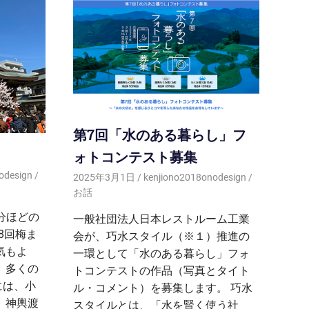
第7回「水のある暮らし」フ
ォトコンテスト募集
odesign
2025年3月1日
kenjiono2018onodesign
お話
分ほどの
一般社団法人日本レストルーム工業
8回梅ま
会が、巧水スタイル（※１）推進の
気もよ
一環として「水のある暮らし」フォ
 多くの
トコンテストの作品（写真とタイト
には、小
ル・コメント）を募集します。 巧水
 神輿渡
スタイルとは、「水を賢く使う社