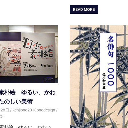
READ MORE
素朴絵 ゆるい、かわ
たのしい美術
月28日
kenjiono2018onodesign
会
素朴絵 -ゆるい、かわい