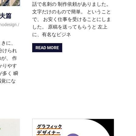
話で名刺の 制作依頼がありました。
文字だけのもので簡単。 ということ
和夫篇
で、 お安く仕事を受けることにしま
nodesign
した。 原稿を送ってもらうと 左上
に、有名なビジネ
ときに、
READ MORE
分けられ
が、 作
かりやす
が多く 瞬
感覚にな