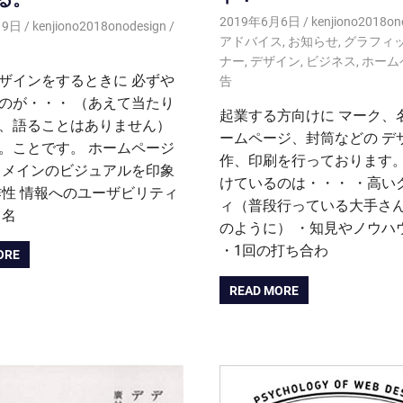
2019年6月6日
kenjiono2018on
月9日
kenjiono2018onodesign
アドバイス
,
お知らせ
,
グラフィ
ナー
,
デザイン
,
ビジネス
,
ホーム
ザインをするときに 必ずや
告
のが・・・ （あえて当たり
起業する方向けに マーク、
、語ることはありません）
ームページ、封筒などの デ
。ことです。 ホームページ
作、印刷を行っております。
 メインのビジュアルを印象
けているのは・・・ ・高い
作性 情報へのユーザビリティ
ィ（普段行っている大手さ
 名
のように） ・知見やノウハ
・1回の打ち合わ
ORE
READ MORE