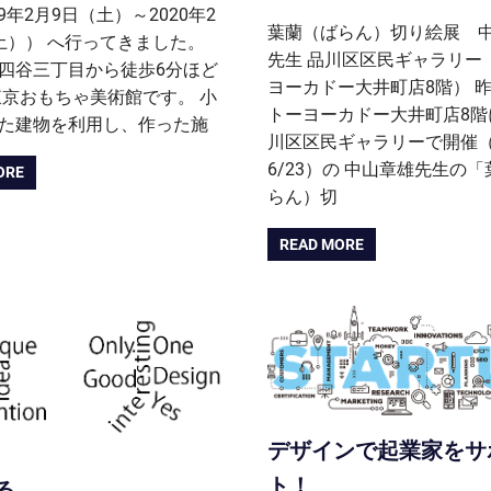
19年2月9日（土）～2020年2
葉蘭（ばらん）切り絵展 
土）） へ行ってきました。
先生 品川区区民ギャラリー
四谷三丁目から徒歩6分ほど
ヨーカドー大井町店8階） 昨
東京おもちゃ美術館です。 小
トーヨーカドー大井町店8階
た建物を利用し、作った施
川区区民ギャラリーで開催（6
6/23）の 中山章雄先生の
ORE
らん）切
READ MORE
デザインで起業家をサ
ト！
る。