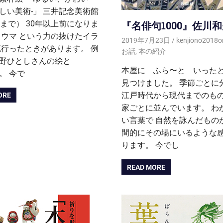
しい美術-」 三井記念美術館
日まで） 30年以上前になりま
『名俳句1000』佐川
タウマ という力の抜けたイラ
2019年7月23日
kenjiono2018o
流行ったときがあります。 例
お話
,
本の紹介
野ひとしさんの絵と
本屋に ふら〜と いった
。 今で
見つけました。 季節ごとに
江戸時代から現代までのもの
ORE
家ごとに並んでいます。 わ
い言葉で 自然を詠んだもの
間的にその場にいるような
ります。 今でし
READ MORE