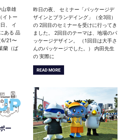
中山章雄
昨日の夜、 セミナー「パッケージデ
（イトー
ザインとブランデイング」（全3回）
日、 イ
の 2回目のセミナーを受けに行ってき
にある 品
ました。 2回目のテーマは、地場のパ
/21〜
ッケージデザイン。 （1回目は大手さ
「葉蘭（ば
んのパッケージでした。） 内田先生
の 実際に
READ MORE
ポー