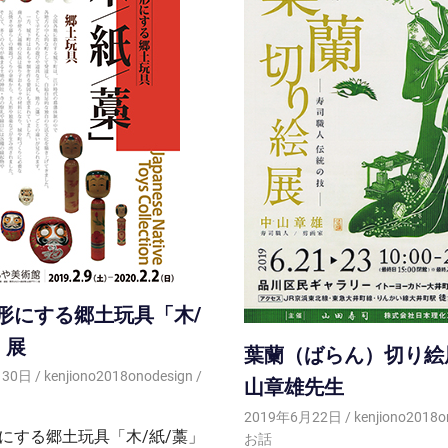
形にする郷土玩具「木/
 展
葉蘭（ばらん）切り絵
月30日
kenjiono2018onodesign
山章雄先生
2019年6月22日
kenjiono2018o
にする郷土玩具「木/紙/藁」
お話