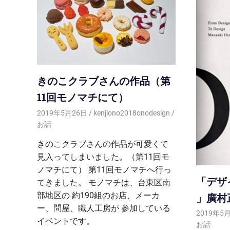
きのこクラブさんの作品（第
11回モノマチにて）
2019年5月26日
kenjiono2018onodesign
お話
きのこクラブさんの作品が可愛くて
見入ってしまいました。（第11回モ
ノマチにて） 第11回モノマチへ行っ
「デザ
てきました。 モノマチは、台東区南
部地区の 約190組のお店、メーカ
」廣村
ー、問屋、職人工房が 参加している
2019年5
イベントです。
お話