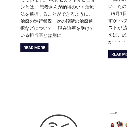
い、たの
ンとは、 患者さんが納得のいく治療
（9月1
法を選択することができるように、
すが ヘ
治療の進行状況、次の段階の治療選
ストが 
択などについて、 現在診療を受けて
えば、沢
いる担当医とは別に
か・・・
READ MORE
READ M