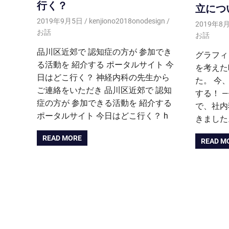
行く？
立につ
2019年9月5日
kenjiono2018onodesign
2019年8
お話
お話
品川区近郊で 認知症の方が 参加でき
グラフィ
る活動を 紹介する ポータルサイト 今
を考えた
日はどこ行く？ 神経内科の先生から
た。 今
ご連絡をいただき 品川区近郊で 認知
する！ 
症の方が 参加できる活動を 紹介する
で、社内
ポータルサイト 今日はどこ行く？ h
きました
READ MORE
READ M