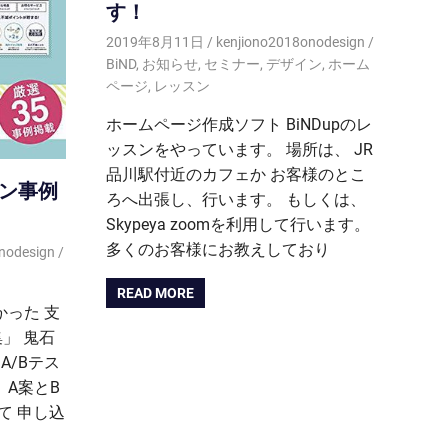
す！
2019年8月11日
kenjiono2018onodesign
BiND
,
お知らせ
,
セミナー
,
デザイン
,
ホーム
ページ
,
レッスン
ホームページ作成ソフト BiNDupのレ
ッスンをやっています。 場所は、 JR
品川駅付近のカフェか お客様のとこ
イン事例
ろへ出張し、行います。 もしくは、
Skypeya zoomを利用して行います。
多くのお客様にお教えしており
nodesign
READ MORE
かった 支
」 鬼石
 A/Bテス
 A案とB
て 申し込