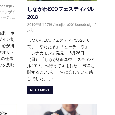
odesign
しながわECOフェスティバル
ックデザイ
2018
ページ
,
広
2019年5月27日
kenjiono2018onodesign
お話
名刺、ホ
ザイン制
しながわECOフェスティバル2018
 心が掛
で、「やたたま」「ビーチュウ」
クオリテ
「シナカモン」発見！ 5月26日
んの仕事
（日） 「しながわECOフェスティバ
ウを反映
ル2018」へ行ってきました。 ECOに
関することが、一堂に会している感
じでした。 戸
READ MORE