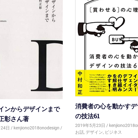
消費者の心を動かすデ
インからデザインまで
の技法61
正彰さん著
2019年5月23日
kenjiono2018o
月24日
kenjiono2018onodesign
お話
,
デザイン
,
ビジネス