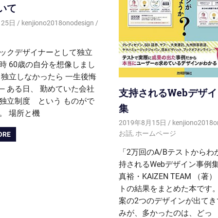
いて
月25日
kenjiono2018onodesign
ックデザイナーとして独立
時 60歳の自分を想像しまし
、独立しなかったら 一生後悔
—— ある日、 勤めていた会社
支持されるWebデザ
独立制度 という ものがで
集
。 場所と機
2019年8月15日
kenjiono2018o
お話
,
ホームページ
ORE
「2万回のA/Bテストからわ
持されるWebデザイン事例集
真裕・KAIZEN TEAM （著）
トの結果をまとめた本です。
案の2つのデザインが出てき
みが、多かったのは、どっ