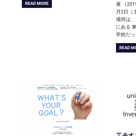
READ MORE
展 （20
月2日（
場所は、
にある 
学校だっ
READ M
工夫す