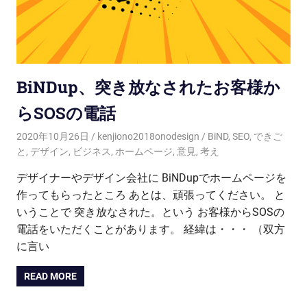
BiNDup、突き放なされたお客様か
らSOSの電話
2020年10月26日
kenjiono2018onodesign
BiND
,
SEO
,
できご
と
,
デザイン
,
ビジネス
,
ホームページ
,
意見
,
考え
デザイナーやデザイン会社に BiNDupでホームページを
作ってもらったところ あとは、頑張ってください。 と
いうことで 突き放なされた。という お客様からSOSの
電話をいただくことがあります。 経緯は・・・ （双方
に言い
READ MORE