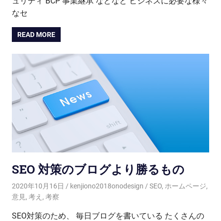
ュリティ BCP 事業継承 などなど ビジネスに必要な様々
なセ
READ MORE
SEO 対策のブログより勝るもの
2020年10月16日
kenjiono2018onodesign
SEO
,
ホームページ
,
意見
,
考え
,
考察
SEO対策のため、 毎日ブログを書いている たくさんの