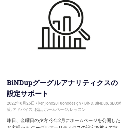
BiNDupグーグルアナリティクスの
設定サポート
2022年6月25日
kenjiono2018onodesign
BiND
,
BiNDup
,
SEO対
策
,
アドバイス
,
お話
,
ホームページ
,
レッスン
昨日、金曜日の夕方 今年2月にホームページを公開した
お客様から グーグルアナリティクスの設定を教えて欲