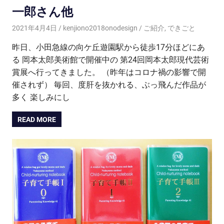
一郎さん他
2021年4月4日
kenjiono2018onodesign
ご紹介
,
できごと
昨日、小田急線の向ケ丘遊園駅から徒歩17分ほどにあ
る 岡本太郎美術館で開催中の 第24回岡本太郎現代芸術
賞展へ行ってきました。 （昨年はコロナ禍の影響で開
催されず） 毎回、度肝を抜かれる、ぶっ飛んだ作品が
多く 楽しみにし
READ MORE