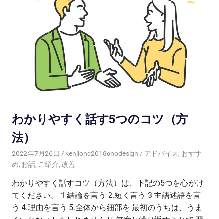
わかりやすく話す5つのコツ（方
法）
2022年7月26日
kenjiono2018onodesign
アドバイス
,
おすす
め
,
お話
,
ご紹介
,
改善
わかりやすく話すコツ（方法）は、下記の5つを心がけ
てください。 1.結論を言う 2.短く言う 3.主語述語を言
う 4.理由を言う 5.全体から細部を 最初のうちは、うま