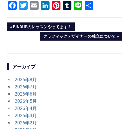
Facebook
Twitter
Email
LinkedIn
Pinterest
Tumblr
Line
共
有
投
PREVIOUS
BINDUPのレッスンやってます！
POST:
NEXT
グラフィックデザイナーの独立について
稿
POST:
ナ
ビ
アーカイブ
ゲ
2026年8月
ー
2026年7月
シ
2026年6月
2026年5月
ョ
2026年4月
ン
2026年3月
2026年2月