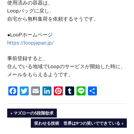
使用済みの容器は、
Loopバッグに戻し、
自宅から無料集荷を依頼するそうです。
●LooPホームページ
https://loopjapan.jp/
事前登録すると、
住んでいる地域でLoopのサービスが開始した時に、
メールをもらえるようです。
Facebook
Twitter
Email
LinkedIn
Pinterest
Tumblr
Line
共
有
投
PREVIOUS
マズローの5段階欲求
POST:
NEXT
笑わせる技術 世界は9つの笑いでできている
稿
POST: