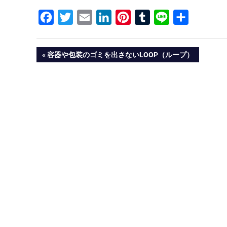
Facebook
Twitter
Email
LinkedIn
Pinterest
Tumblr
Line
共
有
投
PREVIOUS
容器や包装のゴミを出さないLOOP（ループ）
POST:
稿
ナ
ビ
ゲ
ー
シ
ョ
ン