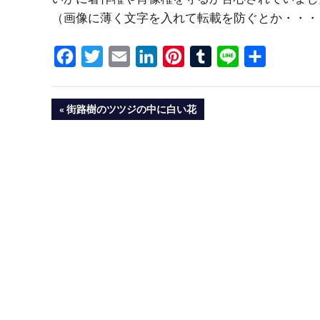
（画像に薄く文字を入れて転載を防ぐとか・・・
Facebook
Twitter
Email
LinkedIn
Pinterest
Tumblr
Line
共
有
投
PREVIOUS
街路樹のツツジの中に白い花
POST:
稿
ナ
ビ
ゲ
ー
シ
ョ