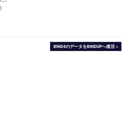
）
NEXT
BIND4のデータをBINDUPへ復活
POST: