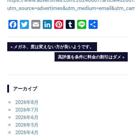
utm_source=advertimes&utm_medium=email&utm_cam
Facebook
Twitter
Email
LinkedIn
Pinterest
Tumblr
Line
共
有
投
PREVIOUS
メガネ、度は変えない方が良いようです。
POST:
NEXT
高評価を条件に料金の割引はダメ
稿
POST:
ナ
ビ
アーカイブ
ゲ
2026年8月
ー
2026年7月
シ
2026年6月
2026年5月
ョ
2026年4月