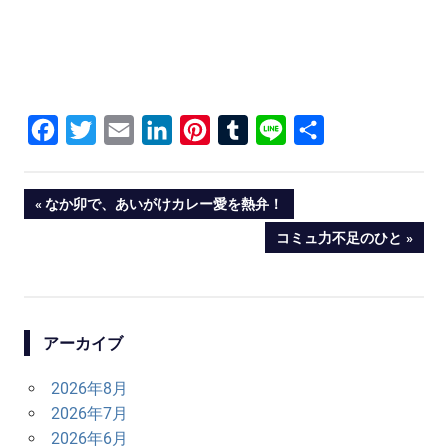
Facebook
Twitter
Email
LinkedIn
Pinterest
Tumblr
Line
共
有
投
PREVIOUS
なか卯で、あいがけカレー愛を熱弁！
POST:
NEXT
コミュ力不足のひと
稿
POST:
ナ
ビ
アーカイブ
ゲ
2026年8月
ー
2026年7月
シ
2026年6月