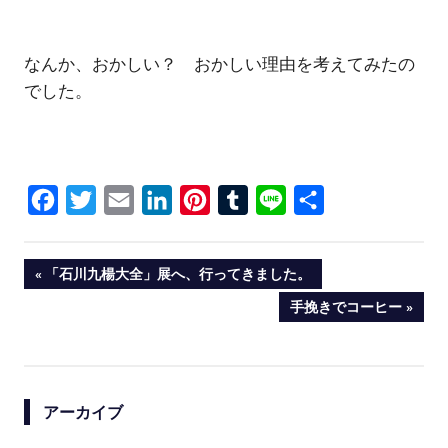
なんか、おかしい？ おかしい理由を考えてみたの
でした。
Facebook
Twitter
Email
LinkedIn
Pinterest
Tumblr
Line
共
有
投
PREVIOUS
「石川九楊大全」展へ、行ってきました。
POST:
NEXT
手挽きでコーヒー
稿
POST:
ナ
ビ
アーカイブ
ゲ