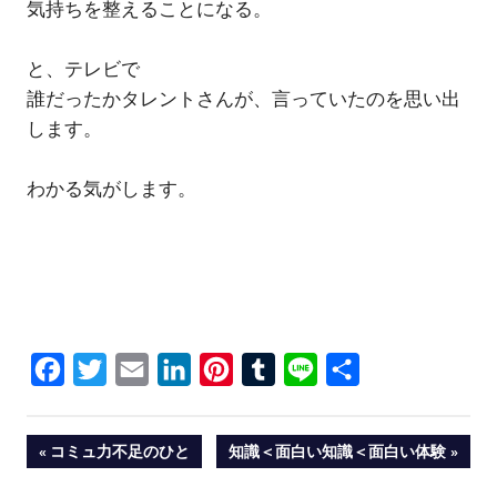
気持ちを整えることになる。
と、テレビで
誰だったかタレントさんが、言っていたのを思い出
します。
わかる気がします。
Facebook
Twitter
Email
LinkedIn
Pinterest
Tumblr
Line
共
有
投
PREVIOUS
NEXT
コミュ力不足のひと
知識＜面白い知識＜面白い体験
POST:
POST:
稿