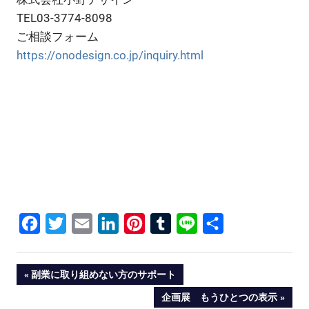
TEL03-3774-8098
ご相談フォーム
https://onodesign.co.jp/inquiry.html
Facebook
Twitter
Email
LinkedIn
Pinterest
Tumblr
Line
共
有
投
PREVIOUS
副業に取り組めない方のサポート
POST:
NEXT
企画展 もうひとつの表示
稿