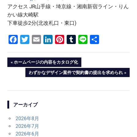
アクセス JR山手線・埼京線・湘南新宿ライン・りん
かい線大崎駅
下車徒歩2分(北改札口・東口)
Facebook
Twitter
Email
LinkedIn
Pinterest
Tumblr
Line
共
有
投
PREVIOUS
ホームページの内容をカタログ化
POST:
NEXT
わずかなデザイン案件で契約書の提出を求められ
稿
POST:
ナ
ビ
アーカイブ
ゲ
2026年8月
ー
2026年7月
シ
2026年6月