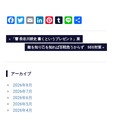
Facebook
Twitter
Email
LinkedIn
Pinterest
Tumblr
Line
共
有
投
PREVIOUS
「響 長谷川耕史 書くというプレゼント」展
POST:
NEXT
敵を知り己を知れば百戦危うからず SEO対策
稿
POST:
ナ
ビ
アーカイブ
ゲ
2026年8月
ー
2026年7月
シ
2026年6月
2026年5月
ョ
2026年4月