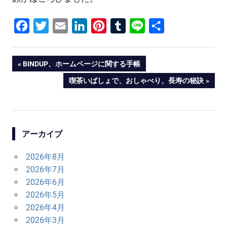
Facebook
Twitter
Email
LinkedIn
Pinterest
Tumblr
Line
共
有
投
PREVIOUS
BINDUP、ホームページに関する手帳
POST:
NEXT
喫茶いばしょで、おしゃべり、長寿の秘訣
稿
POST:
ナ
ビ
アーカイブ
ゲ
2026年8月
ー
2026年7月
シ
2026年6月
2026年5月
ョ
2026年4月
ン
2026年3月